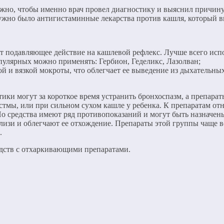
но, чтобы именно врач провел диагностику и выяснил причину с
ужно было антигистаминные лекарства против кашля, который в
т подавляющее действие на кашлевой рефлекс. Лучше всего испо
пулярных можно применять: Гербион, Геделикс, Лазолван;
 и вязкой мокроты, что облегчает ее выведение из дыхательн
ики могут за короткое время устранить бронхоспазм, а препара
стмы, или при сильном сухом кашле у ребенка. К препаратам от
Но средства имеют ряд противопоказаний и могут быть назначены
зи и облегчают ее отхождение. Препараты этой группы чаще в
.
дств с отхаркивающими препаратами.