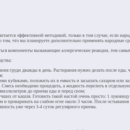
итается эффективной методикой, только в том случае, если нар
 том, что вы планируете дополнительно применять народные ср
аться компоненты вызывающие аллергические реакции, тем самы
дства:
ия груди дважды в день. Растирания нужно делать после еды, чер
я;
ими кубиками, положить их в емкость и засыпать сахаром или з
. Смесь необходимо процедить, а жидкость перелить в отдельную
 миллилитров до приема еды и перед сном;
чших от кашля. Готовить такой настой очень просто: 1 луковицу 
м и проваривать на слабом огне около 3 часов. После остывани
вность уже через 3-4 суток регулярного приема.