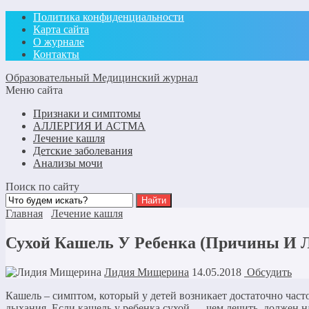
Политика конфиденциальности
Карта сайта
О журнале
Контакты
Образовательный Медицинский журнал
Меню сайта
Признаки и симптомы
АЛЛЕРГИЯ И АСТМА
Лечение кашля
Детские заболевания
Анализы мочи
Поиск по сайту
Главная
Лечение кашля
Сухой Кашель У Ребенка (Причины И Л
Лидия Мищерина
14.05.2018
Обсудить
Кашель – симптом, который у детей возникает достаточно част
дыхания. Если кашель у ребенка сухой — чем лечить, должен н