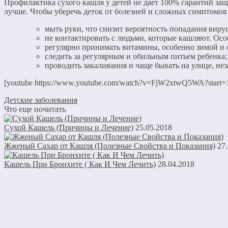
Профилактика сухого кашля у детей не дает 100% гарантий защ
лучше. Чтобы уберечь деток от болезней и сложных симптомов
мыть руки, что снизит вероятность попадания вирус
не контактировать с людьми, которые кашляют. Осо
регулярно принимать витамины, особенно зимой и 
следить за регулярным и обильным питьем ребенка;
проводить закаливания и чаще бывать на улице, не
[youtube https://www.youtube.com/watch?v=FjW2xtwQ5WA?start=
Детские заболевания
Что еще почитать
Сухой Кашель (Причины и Лечение)
25.05.2018
Жженый Сахар от Кашля (Полезные Свойства и Показания)
27
Кашель При Бронхите ( Как И Чем Лечить)
28.04.2018