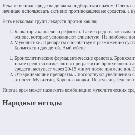
Лекарственные средства должны подбираться врачом. Очень важ
начинаю использовать активно противокашлевые средства, а н
Есть несколько групп лекарств против кашля:
Блокаторы кашлевого рефлекса. Такие средства оказываю
основе, которые успокаивают слизистую. Из наиболее по
Муколитики. Препараты способствуют разжижению густой
Бромгексин для детей, Амбробене.
Бронхолитические фармацевтические средства. Бронхолит
такие средства назначаются при развитие бронхиальной а
средств наступает через 20-15 минут после применения. 
Отхаркивающие препараты. Способствуют увеличению сли
относят: Мукалтин, Корень солодки, Пертуссин, Геделикс
Иногда врач может назначить комбинацию муколитических сре
Народные методы