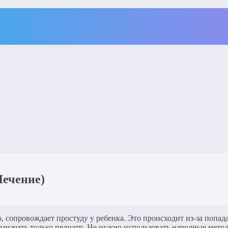
ечение)
о, сопровождает простуду у ребенка. Это происходит из-за попа
азначать только педиатр. Не нужно использовать народные мето