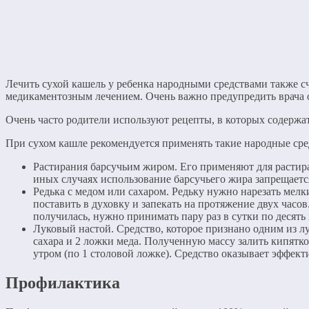
Лечить сухой кашель у ребенка народными средствами также сч
медикаментозным лечением. Очень важно предупредить врача о
Очень часто родители используют рецепты, в которых содерж
При сухом кашле рекомендуется применять такие народные сре
Растирания барсучьим жиром. Его применяют для растиран
иных случаях использование барсучьего жира запрещаетс
Редька с медом или сахаром. Редьку нужно нарезать мелк
поставить в духовку и запекать на протяжение двух часов
получилась, нужно принимать пару раз в сутки по десять
Луковый настой. Средство, которое признано одним из лу
сахара и 2 ложки меда. Полученную массу залить кипятко
утром (по 1 столовой ложке). Средство оказывает эффекти
Профилактика