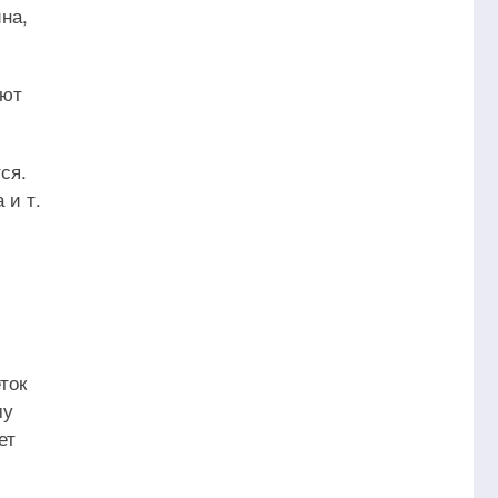
на,
ают
ся.
 и т.
ток
му
ет