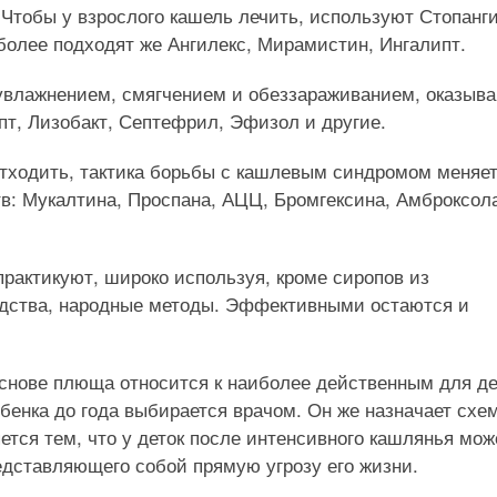
 Чтобы у взрослого кашель лечить, используют Стопанги
более подходят же Ангилекс, Мирамистин, Ингалипт.
 увлажнением, смягчением и обеззараживанием, оказыв
пт, Лизобакт, Септефрил, Эфизол и другие.
отходить, тактика борьбы с кашлевым синдромом меняет
: Мукалтина, Проспана, АЦЦ, Бромгексина, Амброксола
практикуют, широко используя, кроме сиропов из
одства, народные методы. Эффективными остаются и
основе плюща относится к наиболее действенным для де
ебенка до года выбирается врачом. Он же назначает схе
ется тем, что у деток после интенсивного кашлянья мож
редставляющего собой прямую угрозу его жизни.