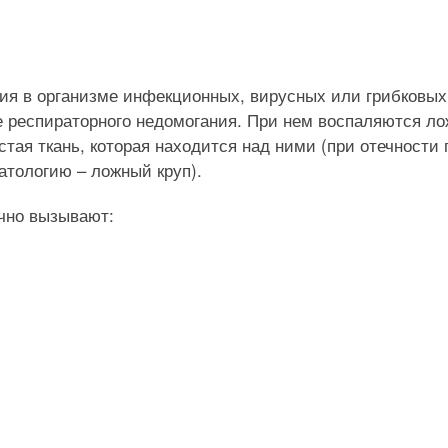
вия в организме инфекционных, вирусных или грибковых
е респираторного недомогания. При нем воспаляются л
тая ткань, которая находится над ними (при отечности 
атологию – ложный круп).
ычно вызывают: