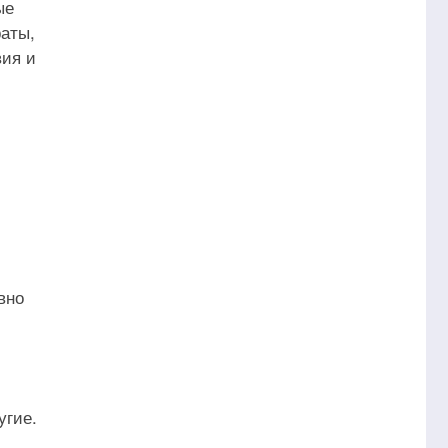
ые
раты,
вия и
вно
угие.