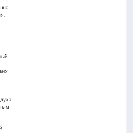
енно
я.
ный
аких
здуха
стым
й