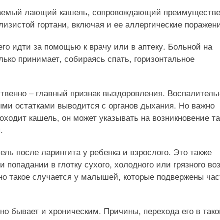
ываемый лающий кашель, сопровождающий преимуществ
лизистой гортани, включая и ее аллергические поражени
о идти за помощью к врачу или в аптеку. Больной на
олько принимает, собираясь спать, горизонтальное
твенно – главный признак выздоровления. Воспалитель
ными остатками выводится с органов дыхания. Но важно
проходит кашель, он может указывать на возникновение т
.
ль после ларингита у ребенка и взрослого. Это также
и попадании в глотку сухого, холодного или грязного во
но такое случается у малышей, которые подвержены ча
 но бывает и хроническим. Причины, перехода его в тако