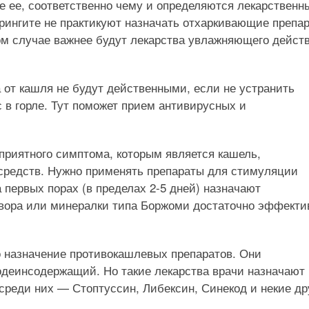
е ее, соответственно чему и определяются лекарственн
арингите не практикуют назначать отхаркивающие препа
ном случае важнее будут лекарства увлажняющего дейст
 от кашля не будут действенными, если не устранить
 в горле. Тут поможет прием антивирусных и
приятного симптома, которым является кашель,
средств. Нужно применять препараты для стимуляции
первых порах (в пределах 2-5 дней) назначают
вора или минералки типа Боржоми достаточно эффекти
 назначение противокашлевых препаратов. Они
кодеинсодержащий. Но такие лекарства врачи назначают
 среди них — Стоптуссин, Либексин, Синекод и некие др