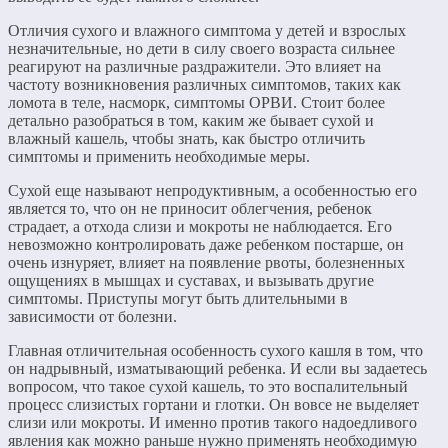
Отличия сухого и влажного симптома у детей и взрослых
незначительные, но дети в силу своего возраста сильнее
реагируют на различные раздражители. Это влияет на
частоту возникновения различных симптомов, таких как
ломота в теле, насморк, симптомы ОРВИ. Стоит более
детально разобраться в том, каким же бывает сухой и
влажный кашель, чтобы знать, как быстро отличить
симптомы и применить необходимые меры.
Сухой еще называют непродуктивным, а особенностью его
является то, что он не приносит облегчения, ребенок
страдает, а отхода слизи и мокроты не наблюдается. Его
невозможно контролировать даже ребенком постарше, он
очень изнуряет, влияет на появление рвоты, болезненных
ощущениях в мышцах и суставах, и вызывать другие
симптомы. Приступы могут быть длительными в
зависимости от болезни.
Главная отличительная особенность сухого кашля в том, что
он надрывный, изматывающий ребенка. И если вы задаетесь
вопросом, что такое сухой кашель, то это воспалительный
процесс слизистых гортани и глотки. Он вовсе не выделяет
слизи или мокроты. И именно против такого надоедливого
явления как можно раньше нужно применять необходимую