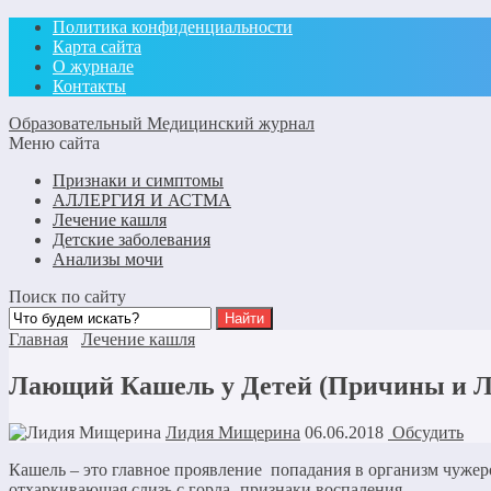
Политика конфиденциальности
Карта сайта
О журнале
Контакты
Образовательный Медицинский журнал
Меню сайта
Признаки и симптомы
АЛЛЕРГИЯ И АСТМА
Лечение кашля
Детские заболевания
Анализы мочи
Поиск по сайту
Главная
Лечение кашля
Лающий Кашель у Детей (Причины и Л
Лидия Мищерина
06.06.2018
Обсудить
Кашель – это главное проявление попадания в организм чуже
отхаркивающая слизь с горла -признаки воспаления.