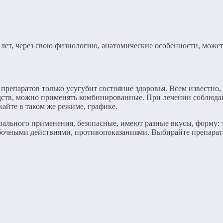
 лет, через свою физиологию, анатомические особенности, може
репаратов только усугубит состояние здоровья. Всем известно
дств, можно применять комбинированные. При лечении соблюдайт
лжайте в таком же режиме, графике.
ального применения, безопасные, имеют разные вкусы, форму: т
побочными действиями, противопоказаниями. Выбирайте препара