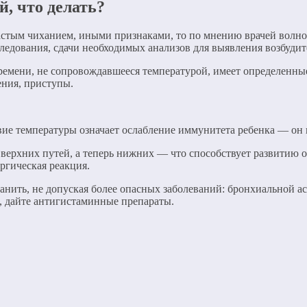
, что делать?
стым чиханием, иными признаками, то по мнению врачей волнова
ледования, сдачи необходимых анализов для выявления возбудит
емени, не сопровождавшееся температурой, имеет определенные 
ения, приступы.
вие температуры означает ослабление иммунитета ребенка — он 
верхних путей, а теперь нижних — что способствует развитию 
ргическая реакция.
ранить, не допуская более опасных заболеваний: бронхиальной 
, дайте антигистаминные препараты.