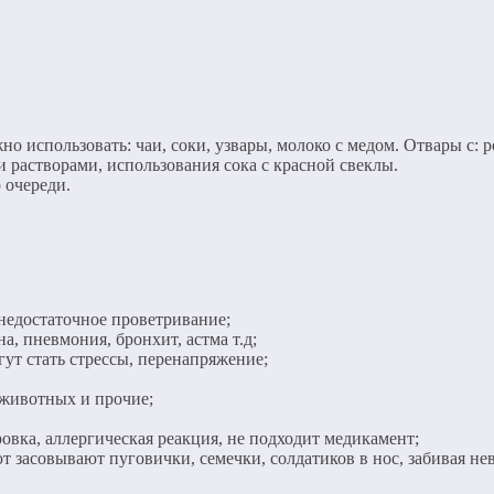
о использовать: чаи, соки, узвары, молоко с медом. Отвары с: 
 растворами, использования сока с красной свеклы.
 очереди.
недостаточное проветривание;
, пневмония, бронхит, астма т.д;
ут стать стрессы, перенапряжение;
 животных и прочие;
овка, аллергическая реакция, не подходит медикамент;
 засовывают пуговички, семечки, солдатиков в нос, забивая не