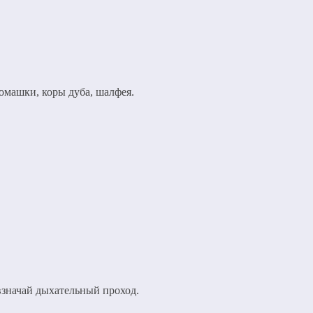
ромашки, коры дуба, шалфея.
взначай дыхательный проход.