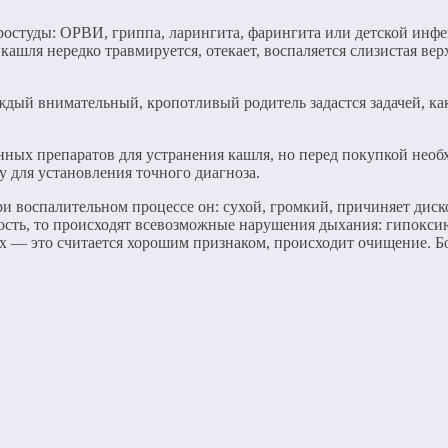
остуды: ОРВИ, гриппа, ларингита, фарингита или детской инфе
кашля нередко травмируется, отекает, воспаляется слизистая в
каждый внимательный, кропотливый родитель задастся задачей, к
нных препаратов для устранения кашля, но перед покупкой нео
у для установления точного диагноза.
оспалительном процессе он: сухой, громкий, причиняет дискомф
ость, то происходят всевозможные нарушения дыхания: гипоксию
х — это считается хорошим признаком, происходит очищение. Б