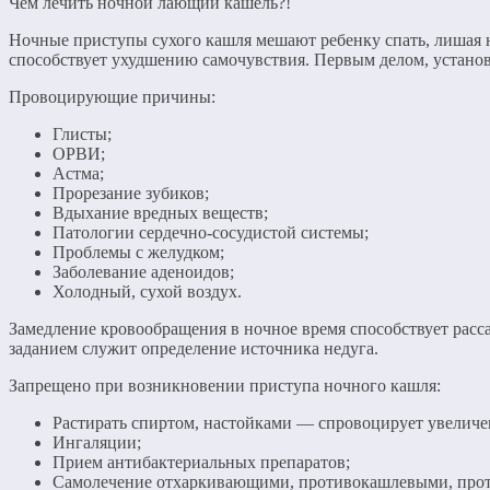
Чем лечить ночной лающий кашель?!
Ночные приступы сухого кашля мешают ребенку спать, лишая н
способствует ухудшению самочувствия. Первым делом, устано
Провоцирующие причины:
Глисты;
ОРВИ;
Астма;
Прорезание зубиков;
Вдыхание вредных веществ;
Патологии сердечно-сосудистой системы;
Проблемы с желудком;
Заболевание аденоидов;
Холодный, сухой воздух.
Замедление кровообращения в ночное время способствует расс
заданием служит определение источника недуга.
Запрещено при возникновении приступа ночного кашля:
Растирать спиртом, настойками — спровоцирует увеличе
Ингаляции;
Прием антибактериальных препаратов;
Самолечение отхаркивающими, противокашлевыми, прот