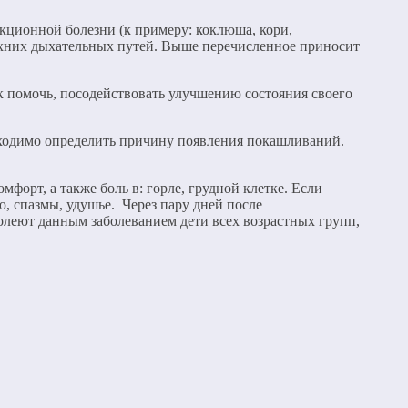
кционной болезни (к примеру: коклюша, кори,
ерхних дыхательных путей. Выше перечисленное приносит
ак помочь, посодействовать улучшению состояния своего
бходимо определить причину появления покашливаний.
орт, а также боль в: горле, грудной клетке. Если
, спазмы, удушье. Через пару дней после
олеют данным заболеванием дети всех возрастных групп,