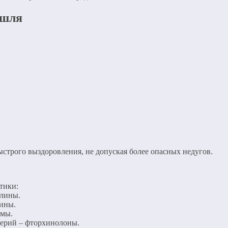
ашля
ыстрого выздоровления, не допуская более опасных недугов.
тики:
ллины.
лины.
змы.
ерий – фторхинолоны.