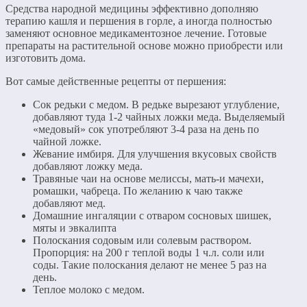
Средства народной медицины эффективно дополняю
терапию кашля и першения в горле, а иногда полностью
заменяют основное медикаментозное лечение. Готовые
препараты на растительной основе можно приобрести или
изготовить дома.
Вот самые действенные рецепты от першения:
Сок редьки с медом. В редьке вырезают углубление,
добавляют туда 1-2 чайных ложки меда. Выделяемый
«медовый» сок употребляют 3-4 раза на день по
чайной ложке.
Жевание имбиря. Для улучшения вкусовых свойств
добавляют ложку меда.
Травяные чаи на основе мелиссы, мать-и мачехи,
ромашки, чабреца. По желанию к чаю также
добавляют мед.
Домашние ингаляции с отваром сосновых шишек,
мяты и эвкалипта
Полоскания содовым или солевым раствором.
Пропорция: на 200 г теплой воды 1 ч.л. соли или
соды. Такие полоскания делают не менее 5 раз на
день.
Теплое молоко с медом.