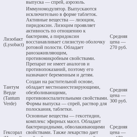
выпуска — спрей, аэрозоль.
Иммуномодулятор. Выпускаются
исключительно в форме таблеток.
Активные вещества — лизоцим,
пиридоксин. Лизоцим проявляет
активность по отношению к
бактериям, а пиридоксин
Средняя
Лизобакт
восстанавливает слизистую оболочку
цена —
(Lysobact)
ротовой полости. Обладает
270 руб.
ранозаживляющим,
противомикробным свойствами.
Препарат не имеет аналогов и
противопоказаний, поэтому его
назначают беременным и детям.
Создан на растительной основе,
Тантум
обладает местноанестезирующими,
Средняя
Верде
обезболивающими,
цена —
(Tantum
противовоспалительными свойствами.
300 руб.
Verde)
Формы выпуска — спрей, раствор для
полоскания, таблетки.
Основные вещества — гексетидин,
комплекс эфирных масел. Обладает
бактерицидными, обволакивающими
Средняя
Гексорал
свойствами. Также лекарство дает
цена —