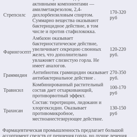
активными компонентами —
амилметакрезолом, 2,4-
170-320
Стрепсилс
дихлорбензиловым спиртом.
руб
Суммарно вещества оказывают
бактерицидное действие, в том
числе и против стафилококка.
Амбазон оказывает
бактериостатическое действие,
увеличивает секрецию слюнных
120-220
Фарингосепт
желез, что дополнительно
руб.
увлажняет слизистую горла. Не
имеет аналогов.
Антибиотик грамицидин оказывает
270-350
Граммидин
антибактериальное действие .
руб.
Комбинированный растительный
100-170
Трависил
состав дает отхаркивающий,
руб
противорвотный эффект.
Состав: тиротрицин, лидокаин и
хлоргексидин. Оказывает
130-150
Трахисан
противомикробное,
руб
местноанестезирующее действие.
Фармацевтическая промышленность предлагает большой
ассортимент средств от першения горла, но лучше лечения