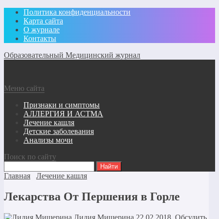
Политика конфиденциальности
Карта сайта
О журнале
Контакты
Образовательный Медицинский журнал
Меню сайта
Признаки и симптомы
АЛЛЕРГИЯ И АСТМА
Лечение кашля
Детские заболевания
Анализы мочи
Поиск по сайту
Главная
Лечение кашля
Лекарства От Першения в Горле
Лидия Мищерина
22.02.2018
Обсудить