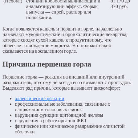
(Hexoral)
стойкий кровоостанавливающий и
от 170 до
анальгезирующий эффект. Формы
370 руб.
выпуска — спрей, раствор для
полоскания.
Когда появляется кашель и першит в горле, параллельно
назначают муколитические и бронхолитические лекарства,
которые сводят сухой кашель к продуктивному, что
облегчает отхождение мокроты. Это положительно
сказывается на воспаленном горле.
Причины першения горла
Першение горла — реакция на внешний или внутренний
раздражитель, поэтому не всегда его связывают с простудой.
Выделяют ряд причин, которые вызывают дискомфорт:
аллергические реакции
профессиональные заболевания, связанные с
напряжением голосовых связок
нарушения функции щитовидной железы
нарушения в работе органов ЖКТ
физическое или химическое раздражение слизистой
оболочки