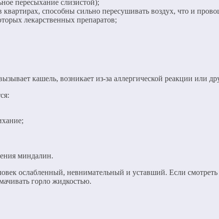
ьное пересыхание слизистой);
 квартирах, способны сильно пересушивать воздух, что и провоц
которых лекарственных препаратов;
 вызывает кашель, возникает из-за аллергической реакции или др
ся:
ихание;
чения миндалин.
ловек ослабленный, невнимательный и уставший. Если смотреть 
смачивать горло жидкостью.