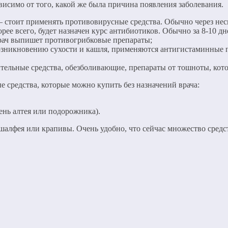
исимо от того, какой же была причина появления заболевания.
– стоит применять противовирусные средства. Обычно через не
рее всего, будет назначен курс антибиотиков. Обычно за 8-10 д
врач выпишет противогрибковые препараты;
озникновению сухости и кашля, применяются антигистаминные п
ельные средства, обезболивающие, препараты от тошноты, котор
 средства, которые можно купить без назначений врача:
ень алтея или подорожника).
шалфея или крапивы. Очень удобно, что сейчас множество средст