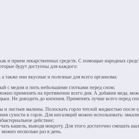
 как и прием лекарственных средств. С помощью народных сред
которые будут доступны для каждого:
 а также они вкусные и полезные для всего организма:
ный с медом и пить небольшими глотками перед сном;
ожно применять на протяжении всего дня. А добавив меда, можн
дьки. Не доводить до кипения. Применять лучше всего перед сн
ы и листьев малины. Полоскать горло теплой жидкостью после е
ния сухости в горле. Для ингаляций можно использовать: эвкали
ибактериальное действие;
гчать кашель, выводя мокроту. Для этого достаточно смешать ша
 можно несколько раз в день.