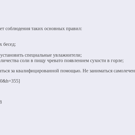
.
ет соблюдения таких основных правил:
х бесед;
 установить специальные увлажнители;
личества соли в пищу чревато появлением сухости в горле;
аться за квалифицированной помощью. Не заниматься самолече
50&h=355]
8