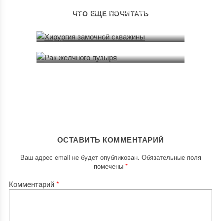
Простуда у Ребенка
Хирургия замочной скважины
ЧТО ЕЩЕ ПОЧИТАТЬ
13.12.2021
22.03.2022
Рак желчного пузыря
14.02.2022
ОСТАВИТЬ КОММЕНТАРИЙ
Ваш адрес email не будет опубликован.
Обязательные поля
помечены
*
Комментарий
*