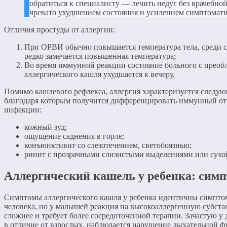
обратиться к специалисту — лечить недуг без врачебно
чревато ухудшением состояния и усилением симптомат
Отличия простуды от аллергии:
При ОРВИ обычно повышается температура тела, среди 
редко замечается повышенная температура;
Во время иммунной реакции состояние больного с преоб
аллергического кашля ухудшается к вечеру.
Помимо кашлевого рефлекса, аллергия характеризуется след
благодаря которым получится дифференцировать иммунный от
инфекции:
кожный зуд;
ощущение саднения в горле;
конъюнктивит со слезотечением, светобоязнью;
ринит с прозрачными слизистыми выделениями или сухо
Аллергический кашель у ребенка: сим
Симптомы аллергического кашля у ребенка идентичны симпто
человека, но у малышей реакция на высокоаллергенную субст
сложнее и требует более сосредоточенной терапии. Зачастую у д
в отличие от взрослых, наблюдается нарушение дыхательной 