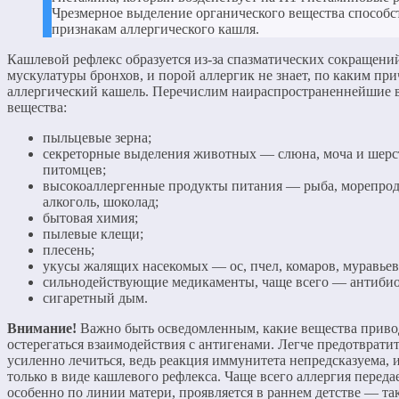
Чрезмерное выделение органического вещества способс
признакам аллергического кашля.
Кашлевой рефлекс образуется из-за спазматических сокращени
мускулатуры бронхов, и порой аллергик не знает, по каким пр
аллергический кашель. Перечислим наираспространеннейшие 
вещества:
пыльцевые зерна;
секреторные выделения животных — слюна, моча и шер
питомцев;
высокоаллергенные продукты питания — рыба, морепроду
алкоголь, шоколад;
бытовая химия;
пылевые клещи;
плесень;
укусы жалящих насекомых — ос, пчел, комаров, муравьев
сильнодействующие медикаменты, чаще всего — антибио
сигаретный дым.
Внимание!
Важно быть осведомленным, какие вещества привод
остерегаться взаимодействия с антигенами. Легче предотврати
усиленно лечиться, ведь реакция иммунитета непредсказуема, 
только в виде кашлевого рефлекса. Чаще всего аллергия передае
особенно по линии матери, проявляется в раннем детстве — та