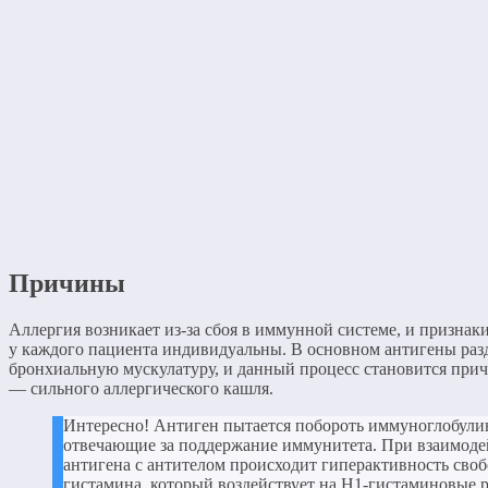
Причины
Аллергия возникает из-за сбоя в иммунной системе, и призна
у каждого пациента индивидуальны. В основном антигены ра
бронхиальную мускулатуру, и данный процесс становится при
— сильного аллергического кашля.
Интересно! Антиген пытается побороть иммуноглобули
отвечающие за поддержание иммунитета. При взаимод
антигена с антителом происходит гиперактивность сво
гистамина, который воздействует на H1-гистаминовые 