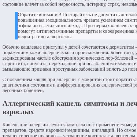
состояние влечет за собой нервозность, истерику, страх, невоз
Обратите внимание! Постарайтесь не допустить детско
повышенная эмоциональность чревата усилением симпт
асфиксии и летального исхода. При первых кашлевых п
помогут антигистаминные препараты и своевременная 
педиатра или аллерголога.
Обычно кашлевые приступы у детей сочетаются с дерматитом
поражением кожи аллергического происхождения. Более того, у
зафиксированы частые обострения хронических лор-болезней 
фарингита, синусита, переходящие при ослабленном иммуните
вызывающие признаки простудных заболеваний вплоть до пов
С появлением кашля при аллергии с мокротой стоит обратиться
диагностики состояния и дифференцирования аллергической ре
легочных болезней.
Аллергический кашель симптомы и леч
взрослых
Кашель при аллергии лечится комплексно с применением мед
препаратов, средств народной медицины, ингаляций. Но самое
терапевтическое правило — устранение контакта с аллергеном.