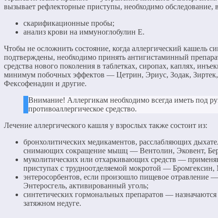
вызывает рефлекторные приступы, необходимо обследование, 
скарификационные пробы;
анализ крови на иммуноглобулин Е.
Чтобы не осложнить состояние, когда аллергический кашель с
подтверждены, необходимо принять антигистаминный препарат
средства нового поколения в таблетках, сиропах, каплях, инъ
минимум побочных эффектов — Цетрин, Эриус, Зодак, Зиртек,
Фексофенадин и другие.
Внимание! Аллергикам необходимо всегда иметь под р
противоаллергическое средство.
Лечение аллергического кашля у взрослых также состоит из:
бронхолитических медикаментов, расслабляющих дыхате
снимающих сокращение мышц — Вентолин, Эковент, Бер
муколитических или отхаркивающих средств — применя
приступах с трудноотделяемой мокротой — Бромгексин,
энтеросорбентов, если произошло пищевое отравление 
Энтеросгель, активированный уголь;
синтетических гормональных препаратов — назначаются 
затяжном недуге.