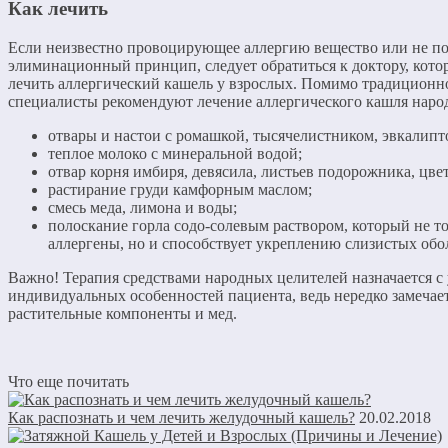
Как лечить
Если неизвестно провоцирующее аллергию вещество или не п
элиминационный принцип, следует обратиться к доктору, кото
лечить аллергический кашель у взрослых. Помимо традицион
специалисты рекомендуют лечение аллергического кашля наро
отвары и настои с ромашкой, тысячелистником, эвкалипт
теплое молоко с минеральной водой;
отвар корня имбиря, девясила, листьев подорожника, цве
растирание груди камфорным маслом;
смесь меда, лимона и воды;
полоскание горла содо-солевым раствором, который не т
аллергены, но и способствует укреплению слизистых обо
Важно! Терапия средствами народных целителей назначается с
индивидуальных особенностей пациента, ведь нередко замечает
растительные компоненты и мед.
Что еще почитать
Как распознать и чем лечить желудочный кашель?
20.02.2018