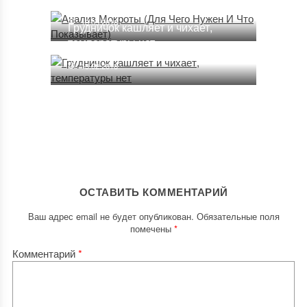
18.05.2018
Грудничок кашляет и чихает,
температуры нет
13.02.2018
ОСТАВИТЬ КОММЕНТАРИЙ
Ваш адрес email не будет опубликован.
Обязательные поля
помечены
*
Комментарий
*