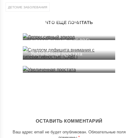
ДЕТСКИЕ ЗАБОЛЕВАНИЯ
Депрессивный эпизод
ЧТО ЕЩЕ ПОЧИТАТЬ
08.01.2022
Синдром дефицита внимания с
гиперактивностью (СДВГ)
01.12.2021
Увеличенная простата
09.01.2022
ОСТАВИТЬ КОММЕНТАРИЙ
Ваш адрес email не будет опубликован.
Обязательные поля
помечены
*