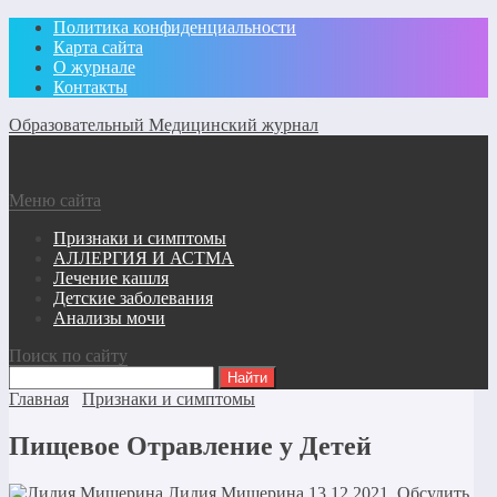
Политика конфиденциальности
Карта сайта
О журнале
Контакты
Образовательный Медицинский журнал
Меню сайта
Признаки и симптомы
АЛЛЕРГИЯ И АСТМА
Лечение кашля
Детские заболевания
Анализы мочи
Поиск по сайту
Главная
Признаки и симптомы
Пищевое Отравление у Детей
Лидия Мищерина
13.12.2021
Обсудить