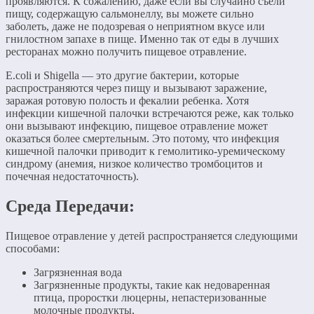
проявляются. К сожалению, даже если вы случайно съели
пищу, содержащую сальмонеллу, вы можете сильно
заболеть, даже не подозревая о неприятном вкусе или
гнилостном запахе в пище. Именно так от еды в лучших
ресторанах можно получить пищевое отравление.
E.coli и Shigella — это другие бактерии, которые
распространяются через пищу и вызывают заражение,
заражая ротовую полость и фекалии ребенка. Хотя
инфекции кишечной палочки встречаются реже, как только
они вызывают инфекцию, пищевое отравление может
оказаться более смертельным. Это потому, что инфекция
кишечной палочки приводит к гемолитико-уремическому
синдрому (анемия, низкое количество тромбоцитов и
почечная недостаточность).
Среда Передачи:
Пищевое отравление у детей распространяется следующими
способами:
Загрязненная вода
Загрязненные продукты, такие как недоваренная
птица, проростки люцерны, непастеризованные
молочные продукты,