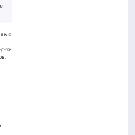
в
енную
ержки
ов.
2