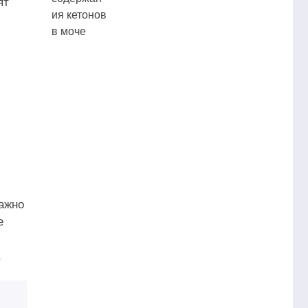
ят
важно
е
.