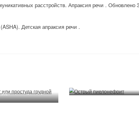
уникативных расстройств. Апраксия речи . Обновлено 
(ASHA). Детская апраксия речи .
Острый пиелонефрит
ит или простуда
й клетки
15.01.2022
2.2021