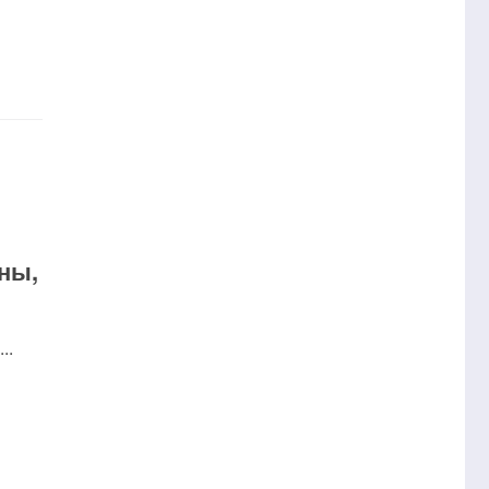
ны,
..