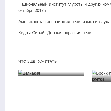
Национальный институт глухоты и других комм
октября 2017 г.
Американская ассоциация речи, языка и слуха 
Кедры-Синай. Детская апраксия речи .
Целиакия
Бронх
ЧТО ЕЩЕ ПОЧИТАТЬ
грудно
17.01.2022
21.1