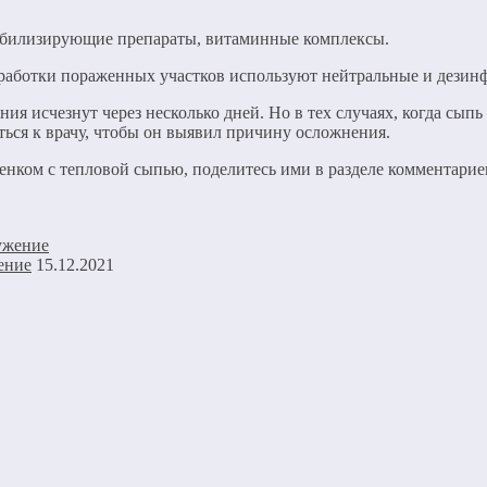
сибилизирующие препараты, витаминные комплексы.
бработки пораженных участков используют нейтральные и дези
ия исчезнут через несколько дней. Но в тех случаях, когда сып
ься к врачу, чтобы он выявил причину осложнения.
ебенком с тепловой сыпью, поделитесь ими в разделе комментарие
ение
15.12.2021