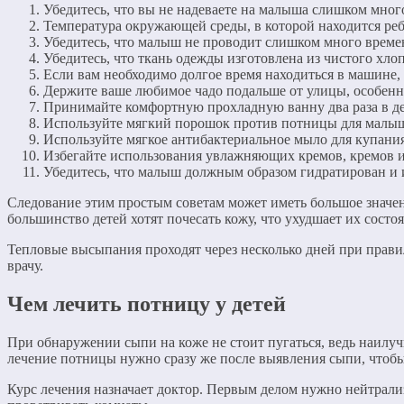
Убедитесь, что вы не надеваете на малыша слишком мног
Температура окружающей среды, в которой находится ре
Убедитесь, что малыш не проводит слишком много времен
Убедитесь, что ткань одежды изготовлена ​​из чистого хло
Если вам необходимо долгое время находиться в машине,
Держите ваше любимое чадо подальше от улицы, особенн
Принимайте комфортную прохладную ванну два раза в де
Используйте мягкий порошок против потницы для малыш
Используйте мягкое антибактериальное мыло для купания
Избегайте использования увлажняющих кремов, кремов и
Убедитесь, что малыш должным образом гидратирован и 
Следование этим простым советам может иметь большое значен
большинство детей хотят почесать кожу, что ухудшает их состо
Тепловые высыпания проходят через несколько дней при правил
врачу.
Чем лечить потницу у детей
При обнаружении сыпи на коже не стоит пугаться, ведь наилу
лечение потницы нужно сразу же после выявления сыпи, чтоб
Курс лечения назначает доктор. Первым делом нужно нейтрали