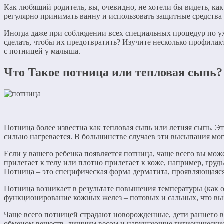
Как любящий родитель, вы, очевидно, не хотели бы видеть, как 
регулярно принимать ванну и использовать защитные средства 
Иногда даже при соблюдении всех специальных процедур по ухо
сделать, чтобы их предотвратить? Изучите несколько профилак
с потницей у малыша.
Что Такое потница или тепловая сыпь?
Потница более известна как тепловая сыпь или летняя сыпь. Э
сильно нагревается. В большинстве случаев эти высыпания мог
Если у вашего ребенка появляется потница, чаще всего вы мож
прилегает к телу или плотно прилегает к коже, например, груд
Потница – это специфическая форма дерматита, проявляющаяся 
Потница возникает в результате повышения температуры (как о
функционирование кожных желез – потовых и сальных, что вы
Чаще всего потницей страдают новорожденные, дети раннего во
обменом веществ, лишним весом и нарушающие гигиенически