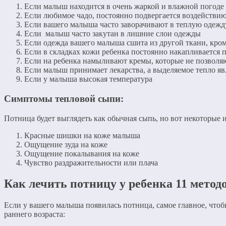
Если малыш находится в очень жаркой и влажной погоде
Если любимое чадо, постоянно подвергается воздействи
Если вашего малыша часто заворачивают в теплую одежд
Если малыш часто закутан в лишние слои одежды
Если одежда вашего малыша сшита из другой ткани, кро
Если в складках кожи ребенка постоянно накапливается п
Если на ребенка намыливают кремы, которые не позволя
Если малыш принимает лекарства, а выделяемое тепло яв
Если у малыша высокая температура
Симптомы тепловой сыпи:
Потница будет выглядеть как обычная сыпь, но вот некоторые 
Красные шишки на коже малыша
Ощущение зуда на коже
Ощущение покалывания на коже
Чувство раздражительности или плача
Как лечить потницу у ребенка 11 метод
Если у вашего малыша появилась потница, самое главное, чтоб
раннего возраста: