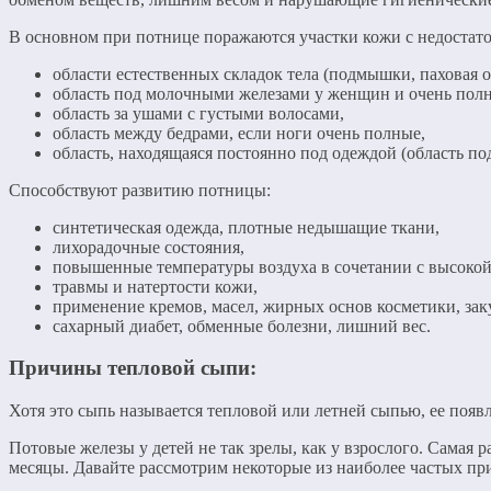
В основном при потнице поражаются участки кожи с недостат
области естественных складок тела (подмышки, паховая о
область под молочными железами у женщин и очень пол
область за ушами с густыми волосами,
область между бедрами, если ноги очень полные,
область, находящаяся постоянно под одеждой (область по
Способствуют развитию потницы:
синтетическая одежда, плотные недышащие ткани,
лихорадочные состояния,
повышенные температуры воздуха в сочетании с высоко
травмы и натертости кожи,
применение кремов, масел, жирных основ косметики, з
сахарный диабет, обменные болезни, лишний вес.
Причины тепловой сыпи:
Хотя это сыпь называется тепловой или летней сыпью, ее поя
Потовые железы у детей не так зрелы, как у взрослого. Самая
месяцы. Давайте рассмотрим некоторые из наиболее частых пр