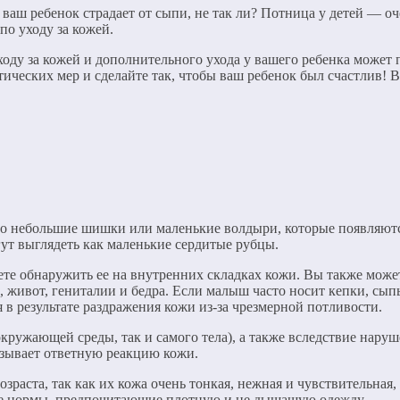
ваш ребенок страдает от сыпи, не так ли? Потница у детей — оче
по уходу за кожей.
ду за кожей и дополнительного ухода у вашего ребенка может п
тических мер и сделайте так, чтобы ваш ребенок был счастлив! 
то небольшие шишки или маленькие волдыри, которые появляются
ут выглядеть как маленькие сердитые рубцы.
ете обнаружить ее на внутренних складках кожи. Вы также може
ь, живот, гениталии и бедра. Если малыш часто носит кепки, сып
в результате раздражения кожи из-за чрезмерной потливости.
кружающей среды, так и самого тела), а также вследствие наруш
зывает ответную реакцию кожи.
зраста, так как их кожа очень тонкая, нежная и чувствительная
е нормы, предпочитающие плотную и не дышащую одежду.