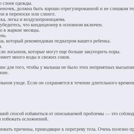
о слоев одежды.
беночек, должна быть хорошо отрегулированной и не слишком те
и в переноске или слинге.
пка, легка и воздухопроницаема.
 убедитесь, что кондиционер в основном включен.
о в жаркие месяцы.
нь.
а, который рекомендован педиатром вашего ребенка.
.
ли лосьонов, которые могут еще больше закупорить поры.
имеет много воды и свежих соков.
ие для того, чтобы у малыша не было этих неприятных высыпан
яние.
ьном уходе. Если он сохраняется в течение длительного времен
чший способ избавиться от описываемой проблемы — это соблюд
ы избежать осложнений.
зовать причины, приводящие к перегреву тела. Очень полезно 