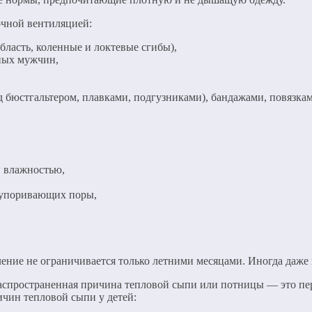
очной вентиляцией:
бласть, коленные и локтевые сгибы),
ных мужчин,
д бюстгальтером, плавками, подгузниками), бандажами, повязка
й влажностью,
акупоривающих поры,
вление не ограничивается только летними месяцами. Иногда даже
 распространенная причина тепловой сыпи или потницы — это пе
ичин тепловой сыпи у детей: