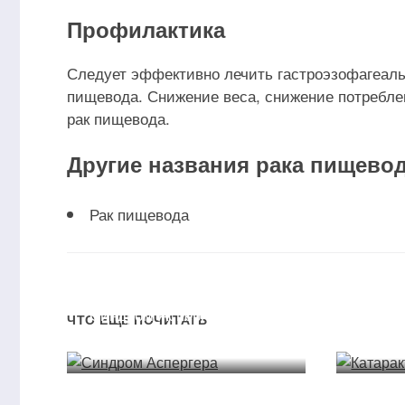
Профилактика
Следует эффективно лечить гастроэзофагеаль
пищевода. Снижение веса, снижение потреблен
рак пищевода.
Другие названия рака пищево
Рак пищевода
Синдром Аспергера
Катар
ЧТО ЕЩЕ ПОЧИТАТЬ
19.11.2021
19.1