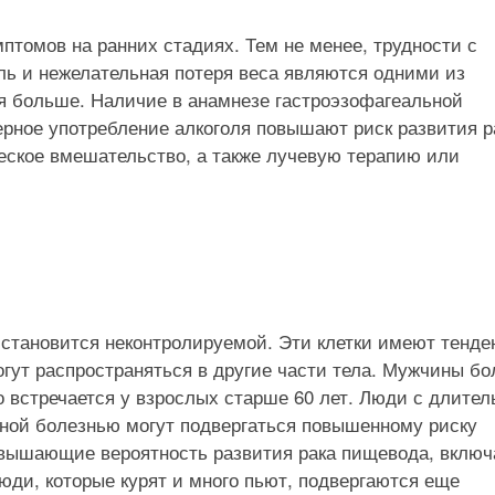
птомов на ранних стадиях. Тем не менее, трудности с
ель и нежелательная потеря веса являются одними из
ся больше. Наличие в анамнезе гастроэзофагеальной
ерное употребление алкоголя повышают риск развития р
еское вмешательство, а также лучевую терапию или
ок становится неконтролируемой. Эти клетки имеют тенд
огут распространяться в другие части тела. Мужчины б
 встречается у взрослых старше 60 лет. Люди с длител
ой болезнью могут подвергаться повышенному риску
повышающие вероятность развития рака пищевода, вклю
юди, которые курят и много пьют, подвергаются еще