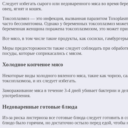
Следует избегать сырого или недоваренного мяса во время бер
овец, ягнят и кошек.
Токсоплазмоз — это инфекция, вызванная паразитом Toxoplasm
часто бессимптомна. Однако у беременных токсоплазмоз может
беременная женщина поражена токсоплазмозом, это может прив
Все мясо, в том числе такие продукты, как сосиски, гамбургер
Меры предосторожности также следует соблюдать при обработке
посуды, которые соприкасались с мясом.
Холодное копченое мясо
Некоторые виды холодного вяленого мяса, такие как чоризо, с
токсоплазмоза, и их следует избегать.
Замораживание мяса в течение 3-4 дней убивает бактерии и де
употребления.
Недоваренные готовые блюда
Из-за риска листериоза все готовые блюда следует готовить в
блюдо было горячим, но достаточно остыло перед едой, чтобы н