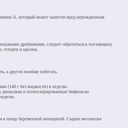
итамина А, который может нанести вред нерожденным
винцовыми дробинками, следует обратиться к поставщику
, тетерев и кролик.
ь, а других вообще избегать.
и (140 г без жидкости) в неделю.
как диоксины и полихлорированные бифенилы
 неделю.
ием в пищу беременной женщиной. Сырые моллюски