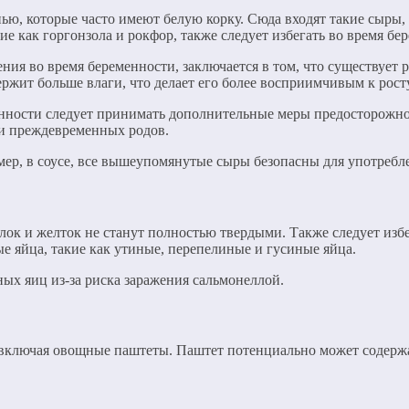
ью, которые часто имеют белую корку. Сюда входят такие сыры, 
ие как горгонзола и рокфор, также следует избегать во время бе
ия во время беременности, заключается в том, что существует р
держит больше влаги, что делает его более восприимчивым к рост
енности следует принимать дополнительные меры предосторожнос
и преждевременных родов.
мер, в соусе, все вышеупомянутые сыры безопасны для употребл
белок и желток не станут полностью твердыми. Также следует из
ые яйца, такие как утиные, перепелиные и гусиные яйца.
ых яиц из-за риска заражения сальмонеллой.
 включая овощные паштеты. Паштет потенциально может содержат