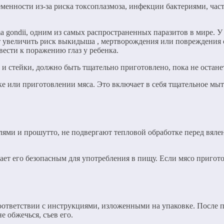
еменности из-за риска токсоплазмоза, инфекции бактериями, час
a gondii, одним из самых распространенных паразитов в мире. 
 увеличить риск выкидыша , мертворождения или повреждения о
ести к поражению глаз у ребенка.
ы и стейки, должно быть тщательно приготовлено, пока не остане
 или приготовлении мяса. Это включает в себя тщательное мыть
алями и прошутто, не подвергают тепловой обработке перед вяле
лает его безопасным для употребления в пищу. Если мясо пригот
 соответствии с инструкциями, изложенными на упаковке. После 
е обжечься, съев его.