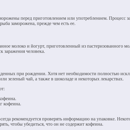
аморожены перед приготовлением или употреблением. Процесс за
 рыба заморожена, прежде чем есть ее.
ванное молоко и йогурт, приготовленный из пастеризованного 
ск заражения человека.
денных при рождении. Хотя нет необходимости полностью исключ
или зеленый чай, а также в шоколаде и некоторых лекарствах.
ют:
кофеина.
г кофеина.
 всегда рекомендуется проверять информацию на упаковке. Неко
ять, чтобы убедиться, что он не содержит кофеина.