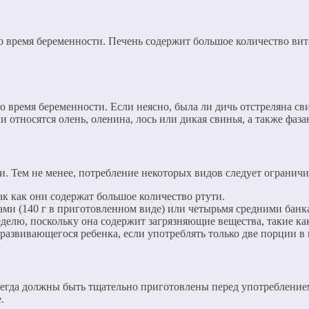
 во время беременности. Печень содержит большое количество в
о время беременности. Если неясно, была ли дичь отстреляна с
относятся олень, оленина, лось или дикая свинья, а также фазан
. Тем не менее, потребление некоторых видов следует ограничит
ак как они содержат большое количество ртути.
ми (140 г в приготовленном виде) или четырьмя средними банкам
делю, поскольку она содержит загрязняющие вещества, такие 
 развивающегося ребенка, если употреблять только две порции в
 всегда должны быть тщательно приготовлены перед употреблен
.